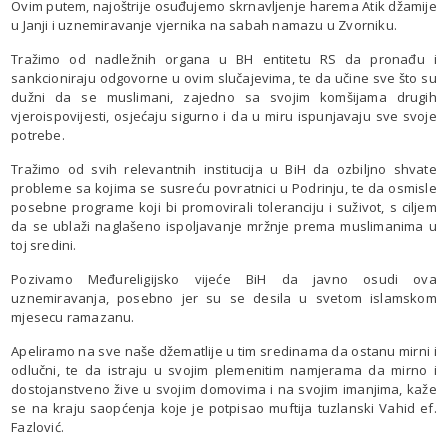
Ovim putem, najoštrije osuđujemo skrnavljenje harema Atik džamije
u Janji i uznemiravanje vjernika na sabah namazu u Zvorniku.
Tražimo od nadležnih organa u BH entitetu RS da pronađu i
sankcioniraju odgovorne u ovim slučajevima, te da učine sve što su
dužni da se muslimani, zajedno sa svojim komšijama drugih
vjeroispovijesti, osjećaju sigurno i da u miru ispunjavaju sve svoje
potrebe.
Tražimo od svih relevantnih institucija u BiH da ozbiljno shvate
probleme sa kojima se susreću povratnici u Podrinju, te da osmisle
posebne programe koji bi promovirali toleranciju i suživot, s ciljem
da se ublaži naglašeno ispoljavanje mržnje prema muslimanima u
toj sredini.
Pozivamo Međureligijsko vijeće BiH da javno osudi ova
uznemiravanja, posebno jer su se desila u svetom islamskom
mjesecu ramazanu.
Apeliramo na sve naše džematlije u tim sredinama da ostanu mirni i
odlučni, te da istraju u svojim plemenitim namjerama da mirno i
dostojanstveno žive u svojim domovima i na svojim imanjima, kaže
se na kraju saopćenja koje je potpisao muftija tuzlanski Vahid ef.
Fazlović.