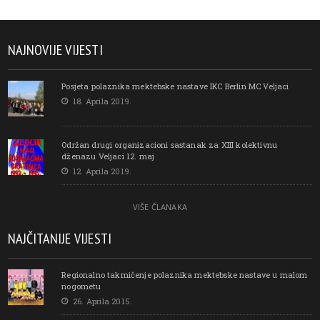
NAJNOVIJE VIJESTI
Posjeta polaznika mektebske nastave IKC Berlin MC Veljaci
18. Aprila 2019.
Održan drugi organizacioni sastanak za XIII kolektivnu
dženazu Veljaci 12. maj
12. Aprila 2019.
VIŠE ČLANAKA
NAJČITANIJE VIJESTI
Regionalno takmičenje polaznika mektebske nastave u malom
nogometu
26. Aprila 2015.