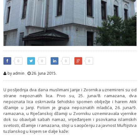
0
0
0
0
by admin
,
26. Juna 2015.
U posljednja dva dana muslimani Janje i Zvornika uznemireni su od
strane nepoznatih lica. Prvo su, 25. juna/8. ramazana, dva
nepoznata lica oskrnavila šehidsko spomen obilježje i harem Atik
džamije u Janji. Potom je grupa nepoznatih mladića, 26. juna/9.
ramazana, u Riječanskoj džamiji u Zvorniku uznemiravala vjernike
dok su obavljali sabah namaz, vrijeđanjem i psovkama islamskih
svetosti, džamije i ramazana, stoji u saopćenju za javnost Muftijstva
tuzlanskog u kojem se dalje kaže: