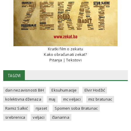
Kratki film o zekatu
Kako obračunati zekat?
Pitanja
|
Tekstovi
TAGOVI
dan nezavisnosti BiH
Eksuhumacije
Elvir Hodžić
kolektivna dženaza
maj
mc veljaci
miz bratunac
Ramiz Salkić
rijaset
Spomen soba Bratunac
srebrenica
veljaci
članarina