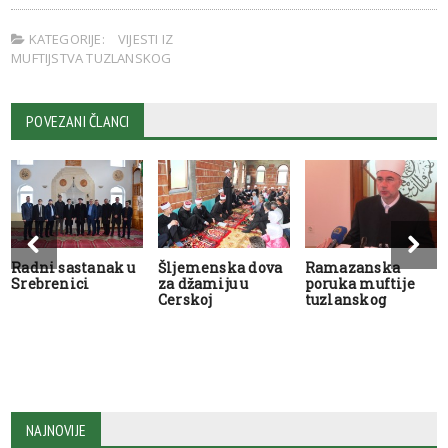
KATEGORIJE:
VIJESTI IZ
MUFTIJSTVA TUZLANSKOG
POVEZANI ČLANCI
Radni sastanak u
Šljemenska dova
Ramazanska
Srebrenici
za džamiju u
poruka muftije
Cerskoj
tuzlanskog
NAJNOVIJE