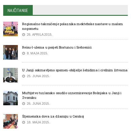
NAJČITANIJE
Regionalno takmičenje polaznika mektebske nastave u malom
nogometu
26. APRILA 2015.
Reisu-l-ulema u posjeti Bratuncu i Srebrenici
8. MAJA 2015.
U Janji oskrnavljeno spomen-obilježje šehidima i civilnim žrtvama
25. JUNA 2015.
Muftijstvo tuzlansko osudilo uznemiravanje Bošnjaka u Janji i
Zvorniku
26. JUNA 2015.
Šljemenska dova za džamiju u Cerskoj
18. MAJA 2015.